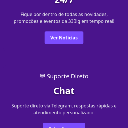
Fique por dentro de todas as novidades,
promoções e eventos da 33Big em tempo real!
Ver Notícias
💬 Suporte Direto
Chat
Suporte direto via Telegram, respostas rápidas e
atendimento personalizado!