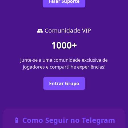
Falar Suporte
👥 Comunidade VIP
1000+
Junte-se a uma comunidade exclusiva de
jogadores e compartilhe experiências!
Entrar Grupo
📱 Como Seguir no Telegram