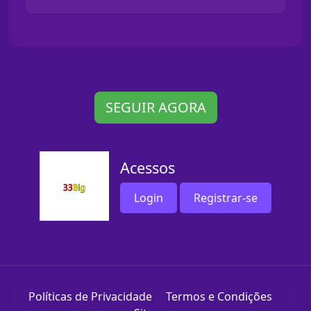
SEGUIR AGORA
Acessos
Login
Registrar-se
Políticas de Privacidade
Termos e Condições