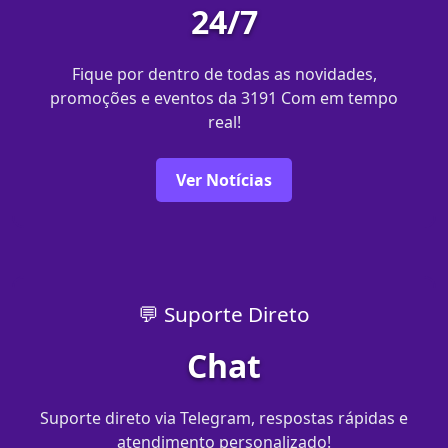
24/7
Fique por dentro de todas as novidades,
promoções e eventos da 3191 Com em tempo
real!
Ver Notícias
💬 Suporte Direto
Chat
Suporte direto via Telegram, respostas rápidas e
atendimento personalizado!