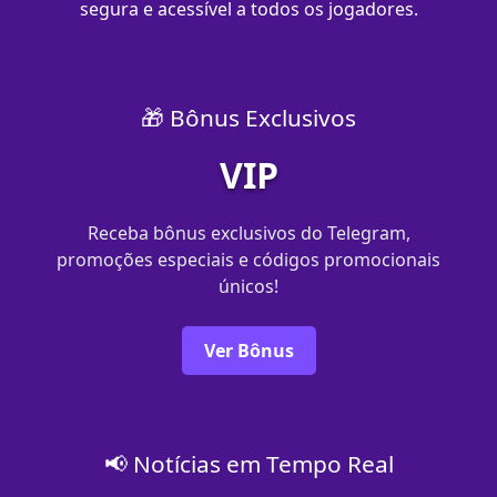
segura e acessível a todos os jogadores.
🎁 Bônus Exclusivos
VIP
Receba bônus exclusivos do Telegram,
promoções especiais e códigos promocionais
únicos!
Ver Bônus
📢 Notícias em Tempo Real