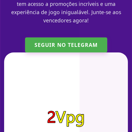
tem acesso a promoções incríveis e uma
experiência de jogo inigualável. Junte-se aos
vencedores agora!
SEGUIR NO TELEGRAM