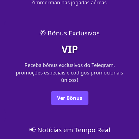
Zimmerman nas jogadas aéreas.
🎁 Bônus Exclusivos
VIP
Receba bônus exclusivos do Telegram,
promoções especiais e códigos promocionais
únicos!
Ver Bônus
📢 Notícias em Tempo Real