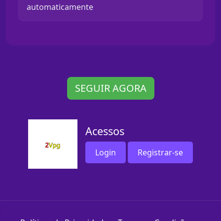
automaticamente
SEGUIR AGORA
Acessos
Login
Registrar-se