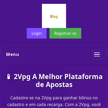
Login
Registrar-se
Menu
📱 2Vpg A Melhor Plataforma
de Apostas
Cadastre-se na 2Vpg para ganhar bônus no
cadastro e em cada recarga. Com a 2Vpg, você