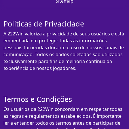
Sitemap
Políticas de Privacidade
A 222Win valoriza a privacidade de seus usuários e está
empenhada em proteger todas as informações
pessoais fornecidas durante o uso de nossos canais de
comunicação. Todos os dados coletados são utilizados
exclusivamente para fins de melhoria contínua da
experiência de nossos jogadores.
Termos e Condições
Os usuários da 222Win concordam em respeitar todas
as regras e regulamentos estabelecidos. É importante
ler e entender todos os termos antes de participar de