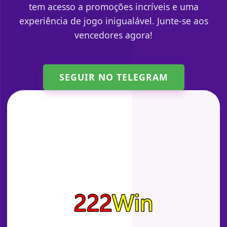
tem acesso a promoções incríveis e uma
experiência de jogo inigualável. Junte-se aos
vencedores agora!
SEGUIR NO TELEGRAM