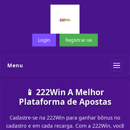
Login
Registrar-se
Menu
📱 222Win A Melhor
Plataforma de Apostas
Cadastre-se na 222Win para ganhar bônus no
cadastro e em cada recarga. Com a 222Win, você