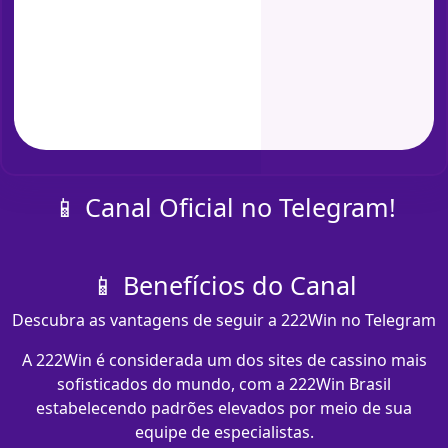
📱 Canal Oficial no Telegram!
📱 Benefícios do Canal
Descubra as vantagens de seguir a 222Win no Telegram
A 222Win é considerada um dos sites de cassino mais
sofisticados do mundo, com a 222Win Brasil
estabelecendo padrões elevados por meio de sua
equipe de especialistas.