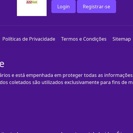
Login
Registrar-se
Políticas de Privacidade
Termos e Condições
Sitemap
de
uários e está empenhada em proteger todas as informações
os coletados são utilizados exclusivamente para fins de m