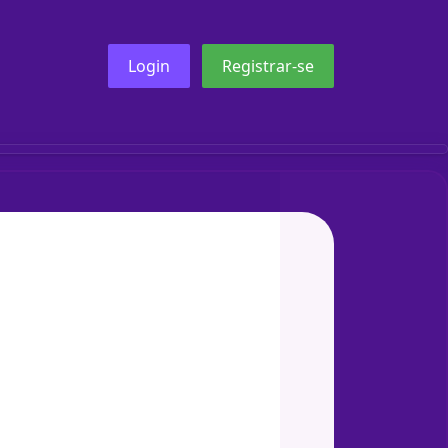
Login
Registrar-se