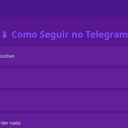
📱 Como Seguir no Telegram
ositivo
erder nada