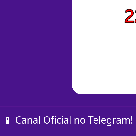
📱 Canal Oficial no Telegram!