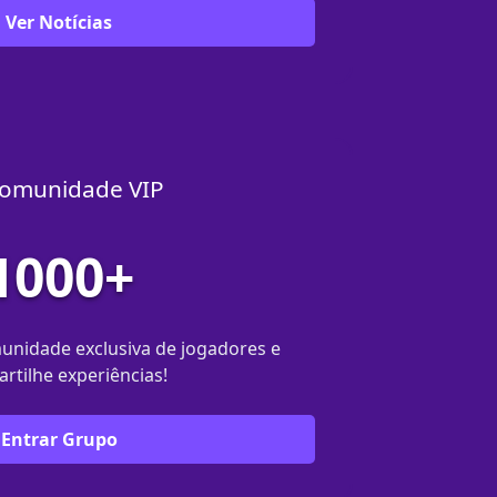
Ver Notícias
Comunidade VIP
1000+
unidade exclusiva de jogadores e
rtilhe experiências!
Entrar Grupo