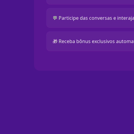
💬 Participe das conversas e interaj
🎁 Receba bônus exclusivos autom