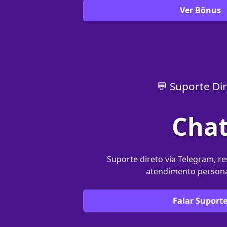
Ver Bônus
💬 Suporte Di
Cha
Suporte direto via Telegram, r
atendimento persona
Falar Suport