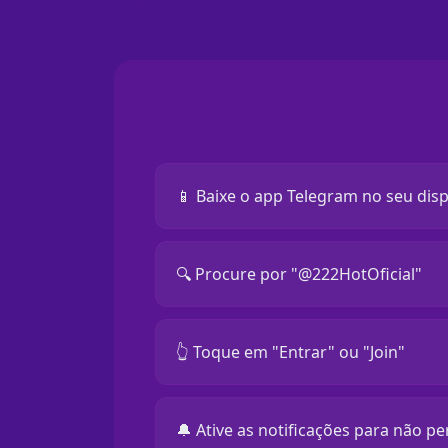
📱 Baixe o app Telegram no seu disp
🔍 Procure por "@222HotOficial"
👆 Toque em "Entrar" ou "Join"
🔔 Ative as notificações para não p