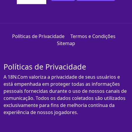
Políticas de Privacidade
Termos e Condições
Sitemap
Políticas de Privacidade
A 18N.Com valoriza a privacidade de seus usuários e
está empenhada em proteger todas as informações
pessoais fornecidas durante o uso de nossos canais de
comunicação. Todos os dados coletados são utilizados
exclusivamente para fins de melhoria contínua da
experiência de nossos jogadores.