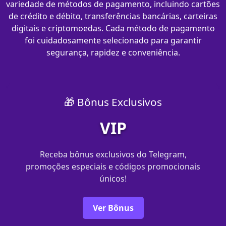
variedade de métodos de pagamento, incluindo cartões
de crédito e débito, transferências bancárias, carteiras
digitais e criptomoedas. Cada método de pagamento
foi cuidadosamente selecionado para garantir
segurança, rapidez e conveniência.
🎁 Bônus Exclusivos
VIP
Receba bônus exclusivos do Telegram,
promoções especiais e códigos promocionais
únicos!
Ver Bônus