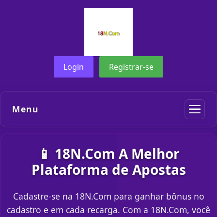
Login
Registrar-se
Menu
📱 18N.Com A Melhor
Plataforma de Apostas
Cadastre-se na 18N.Com para ganhar bônus no
cadastro e em cada recarga. Com a 18N.Com, você