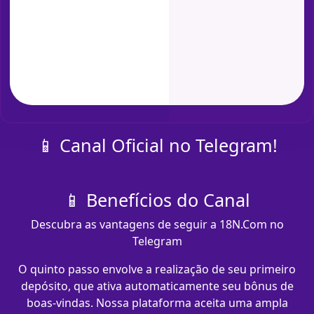
📱 Canal Oficial no Telegram!
📱 Benefícios do Canal
Descubra as vantagens de seguir a 18N.Com no
Telegram
O quinto passo envolve a realização de seu primeiro
depósito, que ativa automaticamente seu bônus de
boas-vindas. Nossa plataforma aceita uma ampla