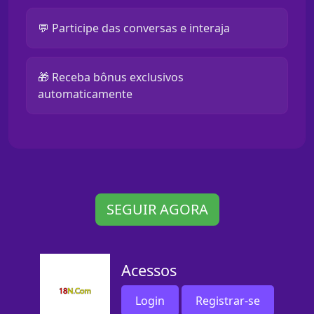
💬 Participe das conversas e interaja
🎁 Receba bônus exclusivos
automaticamente
SEGUIR AGORA
Acessos
Login
Registrar-se