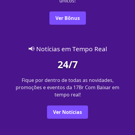
únicos!
Ver Bônus
📢 Notícias em Tempo Real
24/7
Fique por dentro de todas as novidades,
promoções e eventos da 17Br Com Baixar em
tempo real!
Ver Notícias