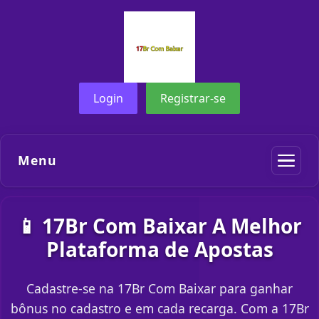
Login
Registrar-se
Menu
📱 17Br Com Baixar A Melhor
Plataforma de Apostas
Cadastre-se na 17Br Com Baixar para ganhar
bônus no cadastro e em cada recarga. Com a 17Br