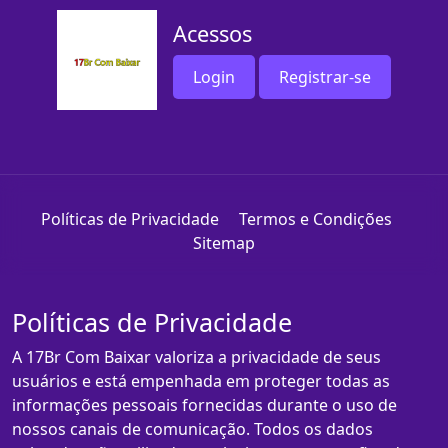
Acessos
Login
Registrar-se
Políticas de Privacidade
Termos e Condições
Sitemap
Políticas de Privacidade
A 17Br Com Baixar valoriza a privacidade de seus
usuários e está empenhada em proteger todas as
informações pessoais fornecidas durante o uso de
nossos canais de comunicação. Todos os dados