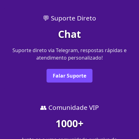
💬 Suporte Direto
Chat
Suporte direto via Telegram, respostas rápidas e
atendimento personalizado!
Falar Suporte
👥 Comunidade VIP
1000+