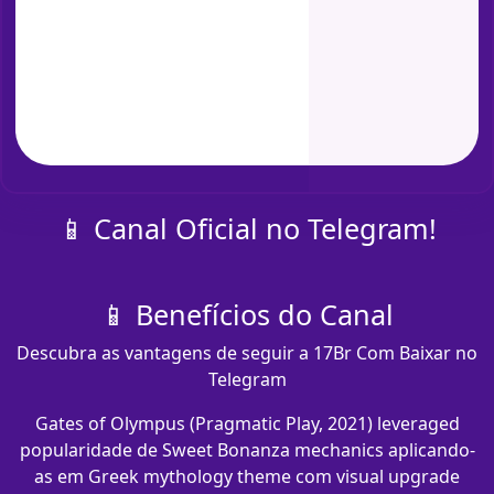
📱 Canal Oficial no Telegram!
📱 Benefícios do Canal
Descubra as vantagens de seguir a 17Br Com Baixar no
Telegram
Gates of Olympus (Pragmatic Play, 2021) leveraged
popularidade de Sweet Bonanza mechanics aplicando-
as em Greek mythology theme com visual upgrade