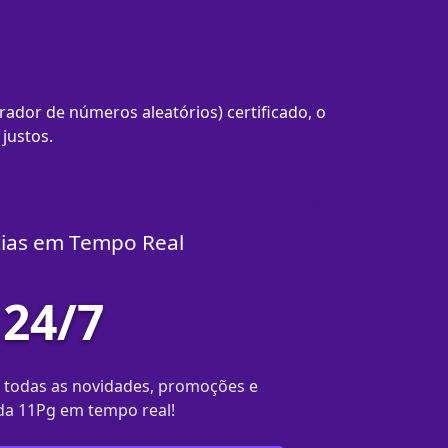
rador de números aleatórios) certificado, o
justos.
cias em Tempo Real
24/7
e todas as novidades, promoções e
da 11Pg em tempo real!