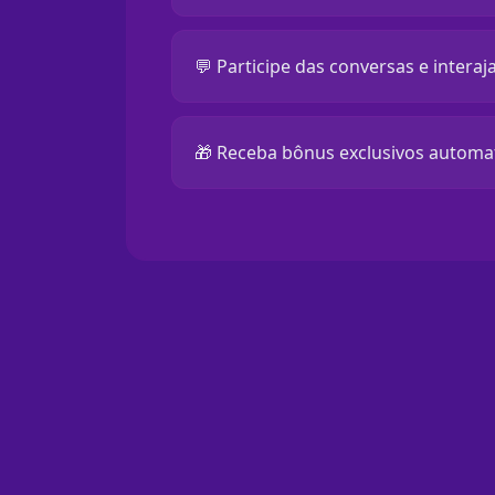
💬 Participe das conversas e interaj
🎁 Receba bônus exclusivos autom