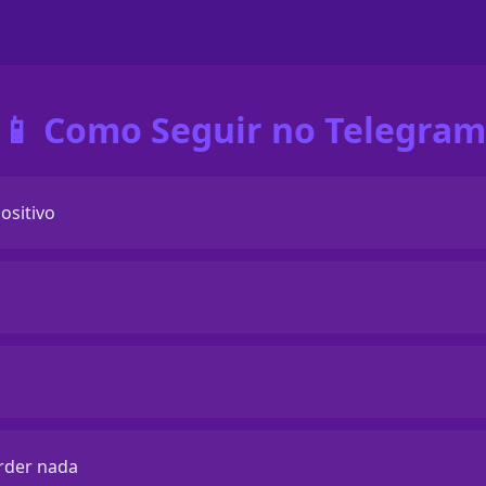
📱 Como Seguir no Telegram
ositivo
erder nada