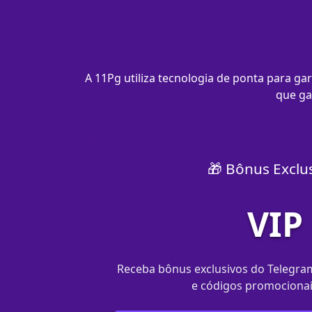
A 11Pg utiliza tecnologia de ponta para ga
que ga
🎁 Bônus Exclu
VIP
Receba bônus exclusivos do Telegra
e códigos promocionai