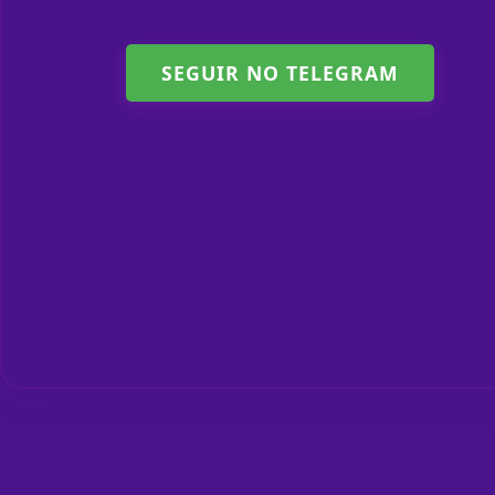
SEGUIR NO TELEGRAM