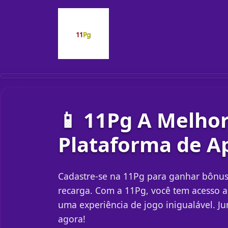
📱 11Pg A Melho
Plataforma de A
Cadastre-se na 11Pg para ganhar bônus
recarga. Com a 11Pg, você tem acesso a
uma experiência de jogo inigualável. J
agora!