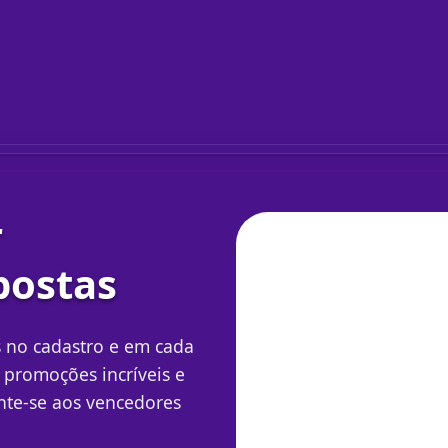
r
postas
 no cadastro e em cada
 promoções incríveis e
unte-se aos vencedores